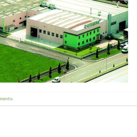
mmento
.