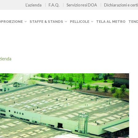
L’azienda
F.A.Q.
Servizio resi DOA
Dichiarazioni e certi
OPROIEZIONE
STAFFE & STANDS
PELLICOLE
TELA AL METRO
TEND
zienda