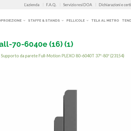
L’azienda
F.A.Q.
Servizio resi DOA
Dichiarazioni e certi
OPROIEZIONE
STAFFE & STANDS
PELLICOLE
TELA AL METRO
TEND
ll-70-6040e (16) (1)
n
Supporto da parete Full-Motion PLEXO 80-6040T 37″-80″ (23154)