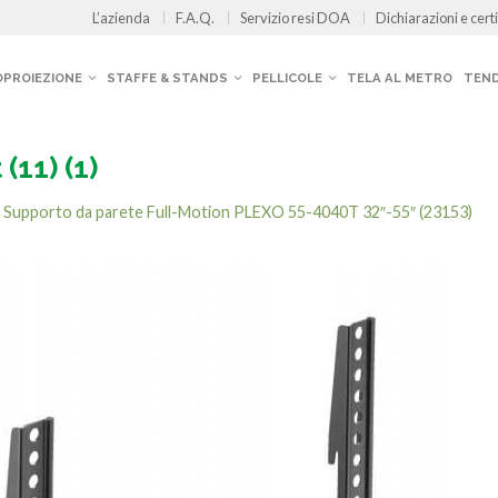
L’azienda
F.A.Q.
Servizio resi DOA
Dichiarazioni e certi
OPROIEZIONE
STAFFE & STANDS
PELLICOLE
TELA AL METRO
TEND
(11) (1)
n
Supporto da parete Full-Motion PLEXO 55-4040T 32″-55″ (23153)