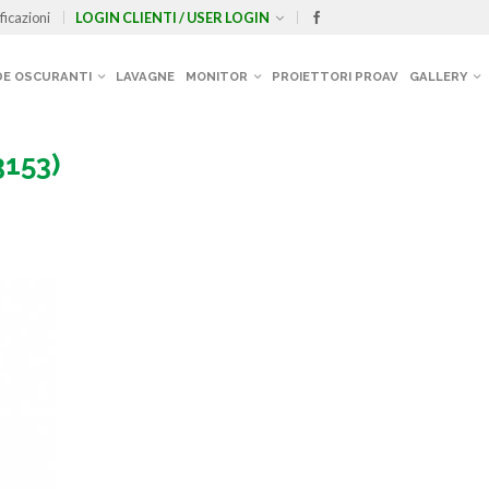
ficazioni
LOGIN CLIENTI / USER LOGIN
E OSCURANTI
LAVAGNE
MONITOR
PROIETTORI PROAV
GALLERY
3153)