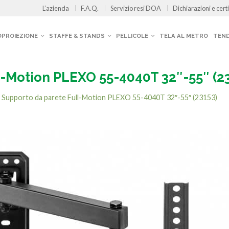
L’azienda
F.A.Q.
Servizio resi DOA
Dichiarazioni e certi
OPROIEZIONE
STAFFE & STANDS
PELLICOLE
TELA AL METRO
TEND
l-Motion PLEXO 55-4040T 32″-55″ (2
n
Supporto da parete Full-Motion PLEXO 55-4040T 32″-55″ (23153)