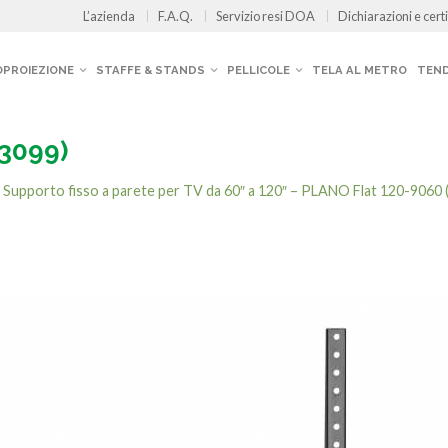
L’azienda
F.A.Q.
Servizio resi DOA
Dichiarazioni e certi
OPROIEZIONE
STAFFE & STANDS
PELLICOLE
TELA AL METRO
TEND
3099)
n
Supporto fisso a parete per TV da 60″ a 120″ – PLANO Flat 120-9060 