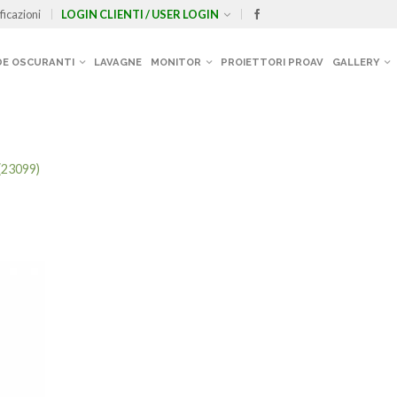
ficazioni
LOGIN CLIENTI / USER LOGIN
E OSCURANTI
LAVAGNE
MONITOR
PROIETTORI PROAV
GALLERY
(23099)