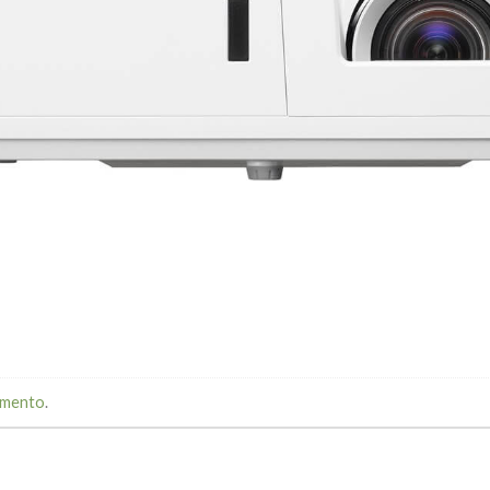
mmento
.