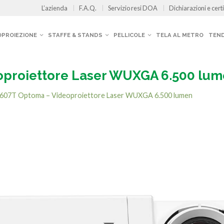
L’azienda
F.A.Q.
Servizio resi DOA
Dichiarazioni e certi
OPROIEZIONE
STAFFE & STANDS
PELLICOLE
TELA AL METRO
TEND
proiettore Laser WUXGA 6.500 lu
607T Optoma – Videoproiettore Laser WUXGA 6.500 lumen