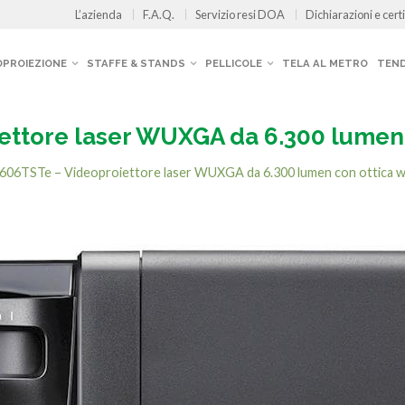
L’azienda
F.A.Q.
Servizio resi DOA
Dichiarazioni e certi
OPROIEZIONE
STAFFE & STANDS
PELLICOLE
TELA AL METRO
TEND
ttore laser WUXGA da 6.300 lumen 
606TSTe – Videoproiettore laser WUXGA da 6.300 lumen con ottica w