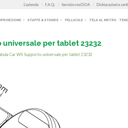
L’azienda
F.A.Q.
Servizio resi DOA
Dichiarazioni e certi
OPROIEZIONE
STAFFE & STANDS
PELLICOLE
TELA AL METRO
TEND
 universale per tablet 23232
abula Car WS Supporto universale per tablet 23232