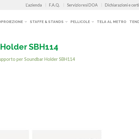
L’azienda
F.A.Q.
Servizio resi DOA
Dichiarazioni e certi
OPROIEZIONE
STAFFE & STANDS
PELLICOLE
TELA AL METRO
TEND
 Holder SBH114
upporto per Soundbar Holder SBH114