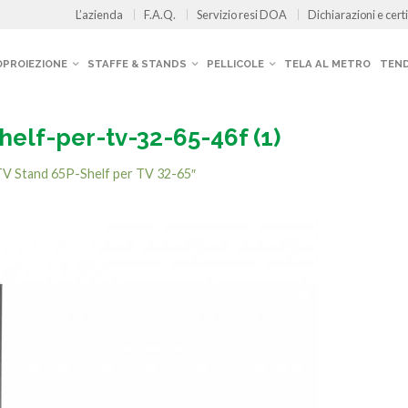
L’azienda
F.A.Q.
Servizio resi DOA
Dichiarazioni e certi
OPROIEZIONE
STAFFE & STANDS
PELLICOLE
TELA AL METRO
TEND
helf-per-tv-32-65-46f (1)
V Stand 65P-Shelf per TV 32-65″