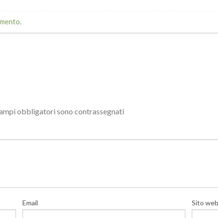
mmento
.
campi obbligatori sono contrassegnati
Email
Sito we