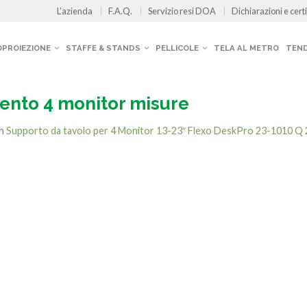
L’azienda
F.A.Q.
Servizio resi DOA
Dichiarazioni e certi
OPROIEZIONE
STAFFE & STANDS
PELLICOLE
TELA AL METRO
TEND
ento 4 monitor misure
in
Supporto da tavolo per 4 Monitor 13-23″ Flexo DeskPro 23-1010 Q