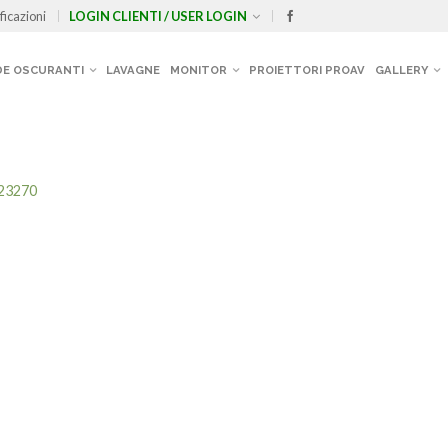
ficazioni
LOGIN CLIENTI / USER LOGIN
E OSCURANTI
LAVAGNE
MONITOR
PROIETTORI PROAV
GALLERY
 23270