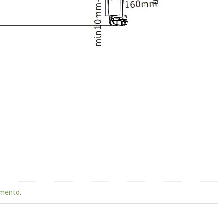
mmento
.