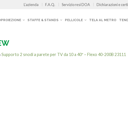
L’azienda
F.A.Q.
Servizio resi DOA
Dichiarazioni e certi
OPROIEZIONE
STAFFE & STANDS
PELLICOLE
TELA AL METRO
TEND
NEW
n
Supporto 2 snodi a parete per TV da 10 a 40″ – Flexo 40-200B 23111