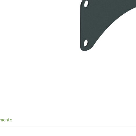
mmento
.