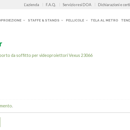
L’azienda
F.A.Q.
Servizio resi DOA
Dichiarazioni e certi
OPROIEZIONE
STAFFE & STANDS
PELLICOLE
TELA AL METRO
TEND
r
orto da soffitto per videoproiettori Vexus 23066
mmento
.